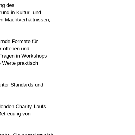
ung des
rund in Kultur- und
hen Machtverhältnissen,
ernde Formate für
er offenen und
 Fragen in Workshops
e Werte praktisch
anter Standards und
ndenden Charity-Laufs
 Betreuung von