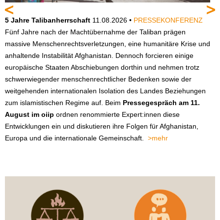
5 Jahre Talibanherrschaft
11.08.2026 •
PRESSEKONFERENZ
K
Fünf Jahre nach der Machtübernahme der Taliban prägen
D
massive Menschenrechtsverletzungen, eine humanitäre Krise und
F
anhaltende Instabilität Afghanistan. Dennoch forcieren einige
f
europäische Staaten Abschiebungen dorthin und nehmen trotz
b
schwerwiegender menschenrechtlicher Bedenken sowie der
Ö
weitgehenden internationalen Isolation des Landes Beziehungen
e
zum islamistischen Regime auf. Beim
Pressegespräch am 11.
D
August im oiip
ordnen renommierte Expert:innen diese
g
Entwicklungen ein und diskutieren ihre Folgen für Afghanistan,
h
Europa und die internationale Gemeinschaft.
>mehr