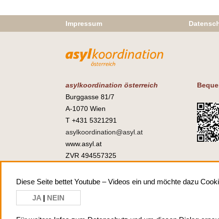
Impressum
Datensch
asylkoordination österreich
Beque
Burggasse 81/7
A-1070 Wien
T +431 5321291
asylkoordination@asyl.at
www.asyl.at
ZVR 494557325
Diese Seite bettet Youtube – Videos ein und möchte dazu Cooki
JA
|
NEIN
Impre