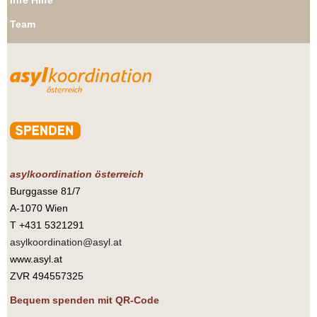
Ihre Hilfe
Team
asylkoordination österreich
Burggasse 81/7
A-1070 Wien
T +431 5321291
asylkoordination@asyl.at
www.asyl.at
ZVR 494557325
Bequem spenden mit QR-Code